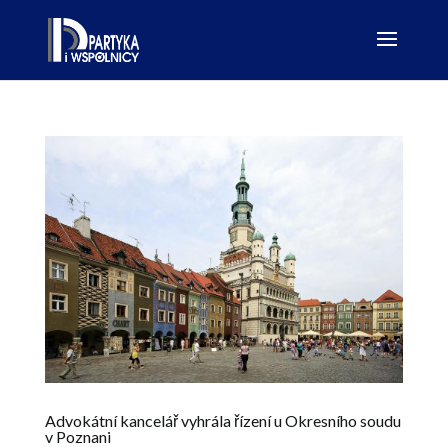
Advokátní kancelář vyhrála řízení u Okresního soudu
v Poznani