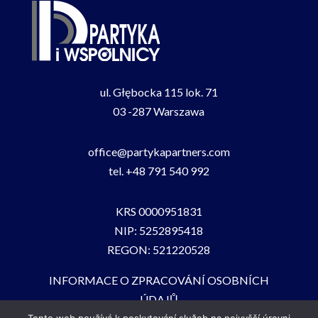
ul. Głębocka 115 lok. 71
03 -287 Warszawa
office@partykapartners.com
tel.
+48 791 540 992
KRS 0000951831
NIP: 5252895418
REGON: 521220528
INFORMACE O ZPRACOVÁNÍ OSOBNÍCH
ÚDAJŮ