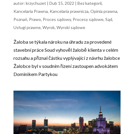
autor:
krzychuzet
|
Dub 15, 2022
|
Bez kategorii
,
Kancelaria Prawna
,
Kancelaria prawnicza
,
Opinia prawna
,
Poznań
,
Prawo
,
Proces sądowy
,
Procesy sądowe
,
Sąd
,
Usługi prawne
,
Wyrok
,
Wyroki sądowe
Žaloba se týkala nároku na úhradu za provedené
stavební práce Soud vyhověl žalobě klienta v celém
rozsahu a přiznal částku vyplývající z návrhu žalobce
Žalobce byl v soudním řízení zastoupen advokátem
Dominikem Partykou