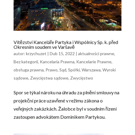
Vítězství Kanceláře Partyka i Wspólnicy Sp. k. před
Okresním soudem ve Varšavě
autor:
krzychuzet
|
Dub 15, 2022
|
aktualności prawne
,
Bez kategorii
,
Kancelaria Prawna
,
Kancelarie Prawne
,
obsługa prawna
,
Prawo
,
Sąd
,
Spółki
,
Warszawa
,
Wyroki
sądowe
,
Zwycięstwa sądowe
,
Zwycięstwo
Spor se týkal nároku na úhradu za plnění smlouvy na
projekční práce uzavřené v režimu zákona o
veřejných zakázkách. Žalobce byl v soudním řízení
zastoupen advokátem Dominikem Partykou.