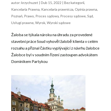
autor:
krzychuzet
|
Dub 15, 2022
|
Bez kategorii
,
Kancelaria Prawna
,
Kancelaria prawnicza
,
Opinia prawna
,
Poznań
,
Prawo
,
Proces sądowy
,
Procesy sądowe
,
Sąd
,
Usługi prawne
,
Wyrok
,
Wyroki sądowe
Žaloba se týkala nároku na úhradu za provedené
stavební práce Soud vyhověl žalobě klienta v celém
rozsahu a přiznal částku vyplývající z návrhu žalobce
Žalobce byl v soudním řízení zastoupen advokátem
Dominikem Partykou