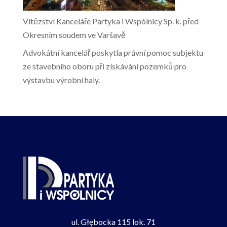
Vítězství Kanceláře Partyka i Wspólnicy Sp. k. před
Okresním soudem ve Varšavě
Advokátní kancelář poskytla právní pomoc subjektu
ze stavebního oboru při získávání pozemků pro
výstavbu výrobní haly.
ul. Głębocka 115 lok. 71