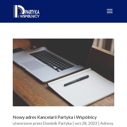
Nowy adres Kancelarii Partyka i Wspólnicy
utworzone przez
Dominik Partyka
|
wrz 28, 2023
|
Adresy
,