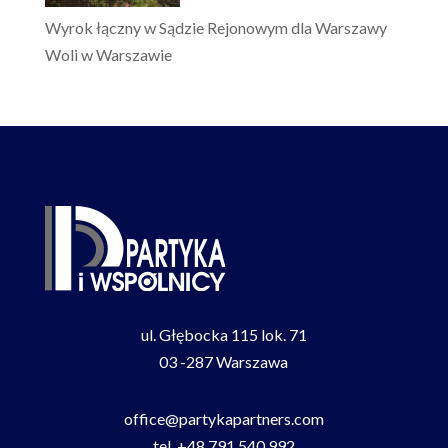
Wyrok łączny w Sądzie Rejonowym dla Warszawy
Woli w Warszawie
ul. Głębocka 115 lok. 71
03 -287 Warszawa
office@partykapartners.com
tel.
+48 791 540 992