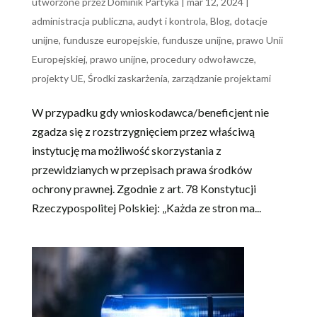
utworzone przez
Dominik Partyka
|
mar 12, 2024
|
administracja publiczna
,
audyt i kontrola
,
Blog
,
dotacje
unijne
,
fundusze europejskie
,
fundusze unijne
,
prawo Unii
Europejskiej
,
prawo unijne
,
procedury odwoławcze
,
projekty UE
,
Środki zaskarżenia
,
zarządzanie projektami
W przypadku gdy wnioskodawca/beneficjent nie
zgadza się z rozstrzygnięciem przez właściwą
instytucję ma możliwość skorzystania z
przewidzianych w przepisach prawa środków
ochrony prawnej. Zgodnie z art. 78 Konstytucji
Rzeczypospolitej Polskiej: „Każda ze stron ma...