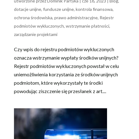
utworzone przez
Dominik Partyka
|
cze 16, 2023
|
Blog
,
dotacje unijne
,
fundusze unijne
,
kontrola finansowa
,
ochrona środowiska
,
prawo administracyjne
,
Rejestr
podmiotów wykluczonych
,
wstrzymanie płatności
,
zarządzanie projektami
Czy wpis do rejestru podmiotów wykluczonych
oznacza wstrzymanie wypłaty środków unijnych?
Rejestr podmiotów wykluczonych powstał w celu
uniemożliwienia korzystania ze środków unijnych
podmiotom, które wykorzystały te środki
powodując ziszczenie się przesłanek z art....