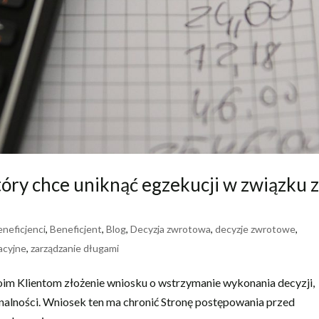
tóry chce uniknąć egzekucji w związku 
eneficjenci
,
Beneficjent
,
Blog
,
Decyzja zwrotowa
,
decyzje zwrotowe
,
acyjne
,
zarządzanie długami
woim Klientom złożenie wniosku o wstrzymanie wykonania decyzji,
nalności. Wniosek ten ma chronić Stronę postępowania przed