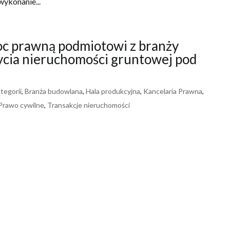
ykonanie...
oc prawną podmiotowi z branży
ycia nieruchomości gruntowej pod
tegorii
,
Branża budowlana
,
Hala produkcyjna
,
Kancelaria Prawna
,
Prawo cywilne
,
Transakcje nieruchomości