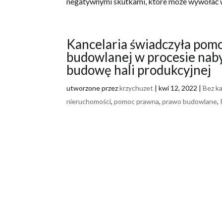
negatywnymi skutkami, które może wywołać w
Kancelaria świadczyła pom
budowlanej w procesie nab
budowę hali produkcyjnej
utworzone przez
krzychuzet
|
kwi 12, 2022
|
Bez ka
nieruchomości
,
pomoc prawna
,
prawo budowlane
,