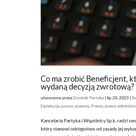
Co ma zrobić Beneficjent, k
wydaną decyzją zwrotową?
utworzone przez
Dominik Partyka
|
lip 20, 2023
|
B
Egzekucja
,
pomoc prawna
,
Prawo
,
prawo administr
Kancelaria Partyka i Wspólnicy Sp.k. radzi s
który stanowi odstępstwo od zasady jej wyko