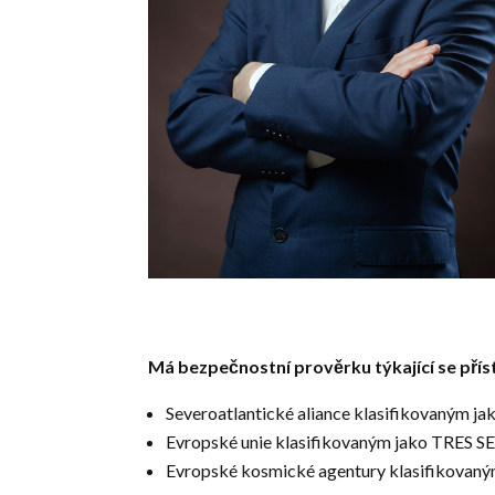
Má bezpečnostní prověrku týkající se pří
Severoatlantické aliance klasifikovaným
Evropské unie klasifikovaným jako TRES
Evropské kosmické agentury klasifikovan