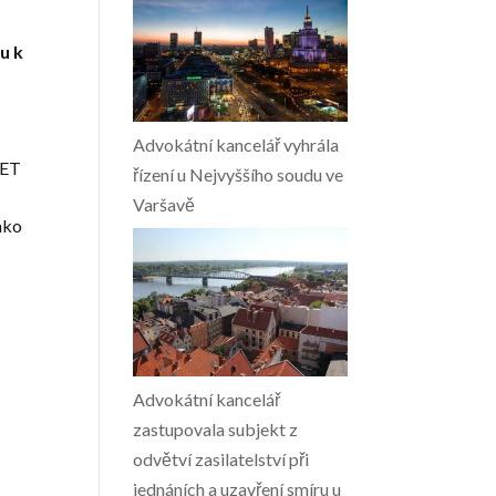
u k
Advokátní kancelář vyhrála
RET
řízení u Nejvyššího soudu ve
Varšavě
ako
Advokátní kancelář
zastupovala subjekt z
odvětví zasilatelství při
jednáních a uzavření smíru u