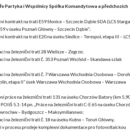
láře Partyka i Wspólnicy Spółka Komandytowa a předchozích
urní kontrakt na trati E59 Słonice – Szczecin Dąbie SDA (LCS Starg
 E 59 v úseku Poznań Główny – Szczecin Dąbie“;
rní kontrakt na trati E20 na úseku Siedlce – Terespol, etapa III – LC
í na železniční trati 28 Wielisze – Zegrze;
ací na železniční trati č. 353 Poznań Wschód – Skandawa szlak
rací na železniční trati č. 7 Warszawa Wschodnia Osobowa – Doro
ublin, etapa II” úsek Warszawa Wschodnia Osobowa – Warszawa
bní práce na železniční trati 131 na úseku Chorzów Batory (km 5,9
POIiŚ 5.1-14 pn. „Práce na železniční trati C-E 65 na úseku Chor
nowrocław – Bydgoszcz – Maksymilianowo;
cí na železniční trati č. 18 na úseku Kutno – Toruń Główny,
ví v procesu prodeje komplexní dokumentace pro fotovoltaickou