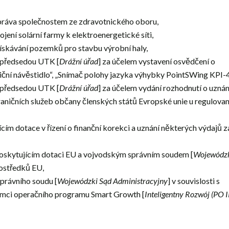
 práva společnostem ze zdravotnického oboru,
ení solární farmy k elektroenergetické síti,
získávání pozemků pro stavbu výrobní haly,
d předsedou UTK [
Drážní úřad
] za účelem vystavení osvědčení o
niční návěstidlo“, „Snímač polohy jazyka výhybky PointSWing KPI-
d předsedou UTK [
Drážní úřad
] za účelem vydání rozhodnutí o uznán
aničních služeb občany členských států Evropské unie u regulova
ím dotace v řízení o finanční korekci a uznání některých výdajů z
 poskytujícím dotaci EU a vojvodským správním soudem [
Wojewódz
rostředků EU,
správního soudu [
Wojewódzki Sąd Administracyjny
] v souvislosti s
ámci operačního programu Smart Growth [
Inteligentny Rozwój (PO I