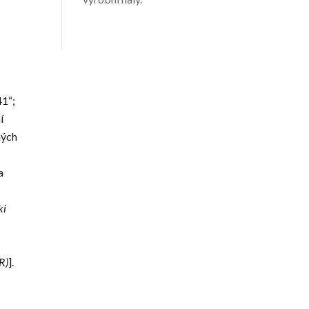
41“;
í
ných
a
ki
R)
].