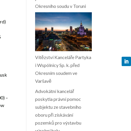
Okresního soudu v Toruni
ard)
S
Vítězství Kanceláře Partyka
i Wspólnicy Sp. k. před
Okresním soudem ve
husk
Varšavě
Advokátní kancelář
00) –
poskytla právní pomoc
zów
subjektu ze stavebního
oboru při získávání
pozemků pro výstavbu
výrobní haly.