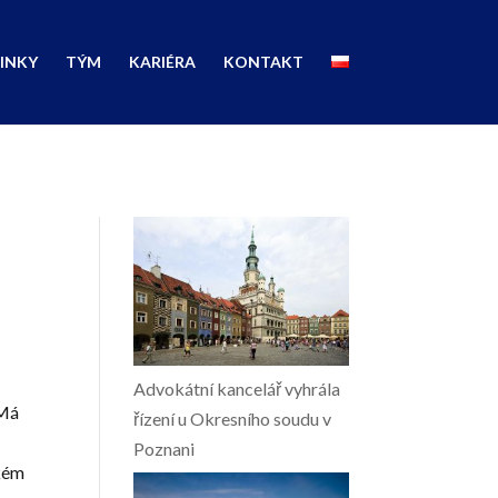
INKY
TÝM
KARIÉRA
KONTAKT
Advokátní kancelář vyhrála
 Má
řízení u Okresního soudu v
Poznani
kém