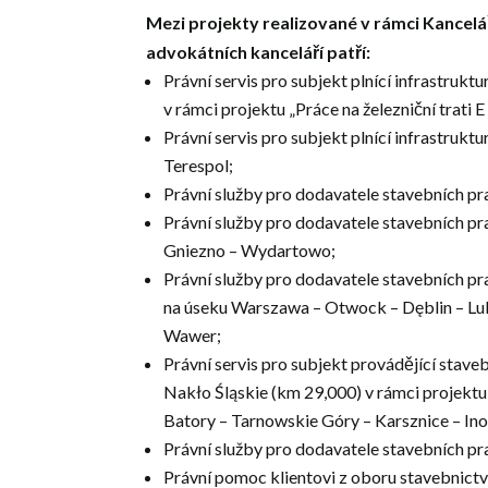
Mezi projekty realizované v rámci Kance
advokátních kanceláří patří:
Právní servis pro subjekt plnící infrastrukt
v rámci projektu „Práce na železniční trati
Právní servis pro subjekt plnící infrastruktu
Terespol;
Právní služby pro dodavatele stavebních prac
Právní služby pro dodavatele stavebních pr
Gniezno – Wydartowo;
Právní služby pro dodavatele stavebních p
na úseku Warszawa – Otwock – Dęblin – L
Wawer;
Právní servis pro subjekt provádějící stave
Nakło Śląskie (km 29,000) v rámci projektu 
Batory – Tarnowskie Góry – Karsznice – I
Právní služby pro dodavatele stavebních pra
Právní pomoc klientovi z oboru stavebnict