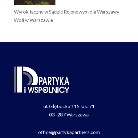
Wyrok łączny w Sądzie Rejonowym dla Warszawy
Woli w Warszawie
ul. Głębocka 115 lok. 71
03 -287 Warszawa
office@partykapartners.com