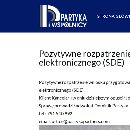
STRONA GŁÓW
Pozytywne rozpatrzeni
elektronicznego (SDE)
Pozytywne rozpatrzenie wniosku przygotowan
elektronicznego (SDE).
Klient Kancelarii w dniu dzisiejszym opuścił J
Sprawę prowadził adwokat Dominik Partyka.
tel.:
791 540 992
email:
office@partykapartners.com