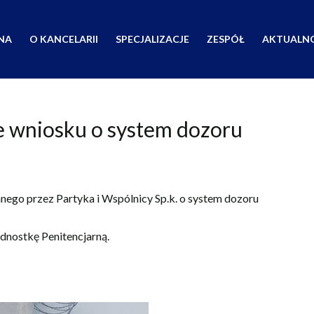
NA
O KANCELARII
SPECJALIZACJE
ZESPÓŁ
AKTUALNO
e wniosku o system dozoru
ego przez Partyka i Wspólnicy Sp.k. o system dozoru
ednostkę Penitencjarną.